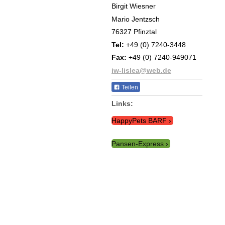
Birgit Wiesner
Mario Jentzsch
76327 Pfinztal
Tel:
+49 (0) 7240-3448
Fax:
+49 (0) 7240-949071
iw-lislea@web.de
Teilen
Links:
HappyPets BARF
Pansen-Express