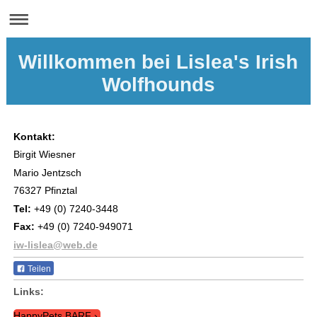
Willkommen bei Lislea's Irish
Wolfhounds
Kontakt:
Birgit Wiesner
Mario Jentzsch
76327 Pfinztal
Tel:
+49 (0) 7240-3448
Fax:
+49 (0) 7240-949071
iw-lislea@web.de
Teilen
Links:
HappyPets BARF